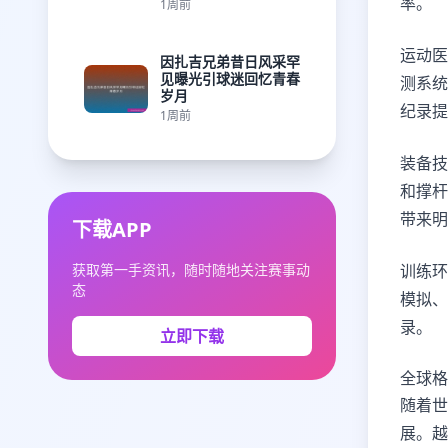
率。
1周前
运动医
因扎吉兄弟昔日风采罕
见曝光引球迷回忆青春
测系统
岁月
纪录提
1周前
装备技
和撑杆
带来明
下载APP
获取第一手资讯，随时随地关注赛事动
训练环
态
模拟、
录。
立即下载
全球格
随着世
展。越