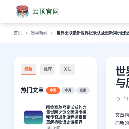
首页
赛事新闻
世界田联最新世界纪录认证更新揭示田径
世
最新
推荐
关注
与
热门文章
本周
本月
全部
2
围绕赛尔号泰沃斯的力
量觉醒之谜全面深度探
文章摘
秘传奇进化旅程探索篇
章解析物语史诗视界
向新的
18小时前