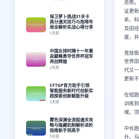
态势。
证更新
保卫萝卜挑战31关卡
系、科
高分通关技巧与炮塔布
局全解析实战心得分享
及田径
1天前
度，并
中国女排时隔十一年重
竞技极
返巅峰勇夺世界杯冠军
世界田
再创辉煌
2天前
代又一
更新不
CFTGP官方助手引领
智能服务新时代创新实
在短跑
践探索创新赋能升级
3天前
训练到
域，顶
雾色深渊全流程通关攻
略与隐藏机制解析进阶
中长跑
指南新手到高手
升。马
5天前