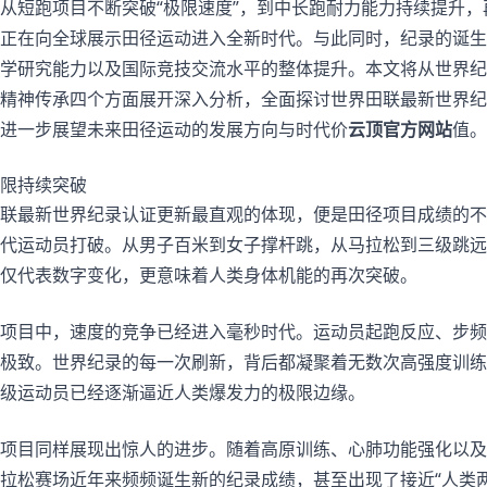
从短跑项目不断突破“极限速度”，到中长跑耐力能力持续提升
正在向全球展示田径运动进入全新时代。与此同时，纪录的诞生
学研究能力以及国际竞技交流水平的整体提升。本文将从世界纪
精神传承四个方面展开深入分析，全面探讨世界田联最新世界纪
进一步展望未来田径运动的发展方向与时代价
云顶官方网站
值。
限持续突破
联最新世界纪录认证更新最直观的体现，便是田径项目成绩的不
代运动员打破。从男子百米到女子撑杆跳，从马拉松到三级跳远
仅代表数字变化，更意味着人类身体机能的再次突破。
项目中，速度的竞争已经进入毫秒时代。运动员起跑反应、步频
极致。世界纪录的每一次刷新，背后都凝聚着无数次高强度训练
级运动员已经逐渐逼近人类爆发力的极限边缘。
项目同样展现出惊人的进步。随着高原训练、心肺功能强化以及
拉松赛场近年来频频诞生新的纪录成绩，甚至出现了接近“人类