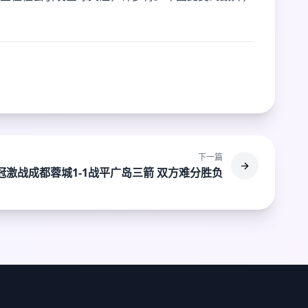
下一篇
冠激战成都蓉城1-1战平广岛三箭 双方难分胜负