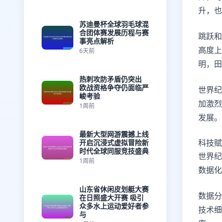
升，也
苏迪曼杯全球羽毛球混
合团体赛发展历程与赛
跳跃和
事亮点解析
高度上
6天前
明，田
热刺攻防矛盾仍突出
欧战资格争夺仍面临严
世界纪
峻考验
加激烈
1周前
发展。
最新大型网游震撼上线
科技赋
开启沉浸式虚拟冒险新
时代全球同服竞技盛典
世界纪
1周前
数据化
山东省休闲皮划艇大赛
数据分
在日照盛大开赛 吸引
众多水上运动爱好者参
技术细
与