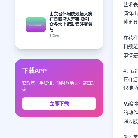
艺术表
演绎出
山东省休闲皮划艇大赛
在日照盛大开赛 吸引
种更具
众多水上运动爱好者参
与
1周前
在花样
和规范
事情感
下载APP
4、编
花样游
获取第一手资讯，随时随地关注赛事动
也推动
态
立即下载
从编排
的动作
通过肢
反过来