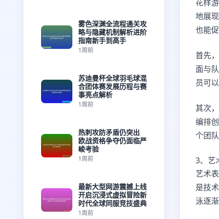
花样游
地展现
雾色深渊全流程通关攻
也能促
略与隐藏机制解析进阶
指南新手到高手
1周前
首先，
面与队
苏迪曼杯全球羽毛球混
员可以
合团体赛发展历程与赛
事亮点解析
1周前
其次，
编排创
热刺攻防矛盾仍突出
个团队
欧战资格争夺仍面临严
峻考验
1周前
3、艺
艺术表
最新大型网游震撼上线
是技术
开启沉浸式虚拟冒险新
泳逐渐
时代全球同服竞技盛典
1周前