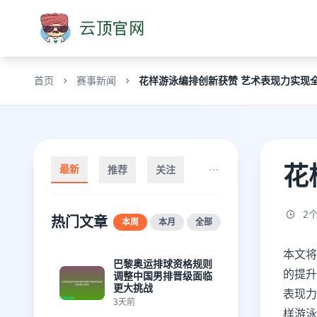
首页
赛事新闻
花样游泳编排创新获赞 艺术表现力实现
花
最新
推荐
关注
2
热门文章
本周
本月
全部
本文将
巴黎奥运排球资格规则
的提升
调整中国男排晋级面临
更大挑战
表现力
3天前
样游泳