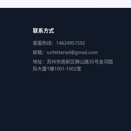
联系方式
客服热线：14624951592
邮箱：unfettered@gmail.com
地址：苏州市高新区狮山路35号金河国
际大厦1幢1001-1002室