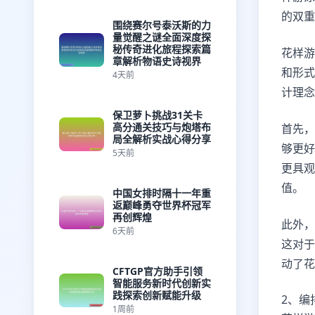
的双重
围绕赛尔号泰沃斯的力
量觉醒之谜全面深度探
秘传奇进化旅程探索篇
花样游
章解析物语史诗视界
和形式
4天前
计理念
保卫萝卜挑战31关卡
高分通关技巧与炮塔布
首先，
局全解析实战心得分享
够更好
5天前
更具观
值。
中国女排时隔十一年重
返巅峰勇夺世界杯冠军
再创辉煌
此外，
6天前
这对于
动了花
CFTGP官方助手引领
智能服务新时代创新实
践探索创新赋能升级
2、编
1周前