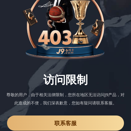
访问限制
尊敬的用户，由于相关法律限制，您所在地区无法访问J9产品，对
此造成的不便，我们深表歉意，您如有疑问请联系客服。
联系客服