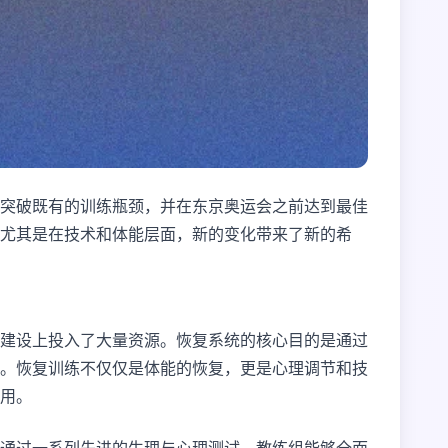
突破既有的训练瓶颈，并在东京奥运会之前达到最佳
尤其是在技术和体能层面，新的变化带来了新的希
建设上投入了大量资源。恢复系统的核心目的是通过
。恢复训练不仅仅是体能的恢复，更是心理调节和技
用。