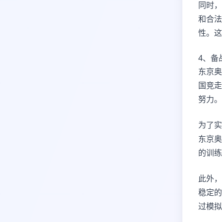
同时，
和合法
性。这
4、备
东京奥
国竞走
努力。
为了实
东京奥
的训练
此外，
稳定的
过模拟