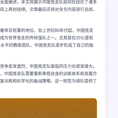
全面阐述，本文将展示中国竞走队如何在经历了诸多
目上再创佳绩。文章最后还将对全文内容进行总结，
着举足轻重的地位。自上世纪80年代起，中国竞走
成为世界竞走的传统强队之一。尤其是在20公里和
高水平的教练团队，中国竞走队逐步形成了自己的独
竞争愈发激烈，中国竞走队面临的压力也逐渐增大。
，中国竞走队需要重新审视自身的训练体系和发展方
复训练和科学化的备战策略，这一转型为球队提供了