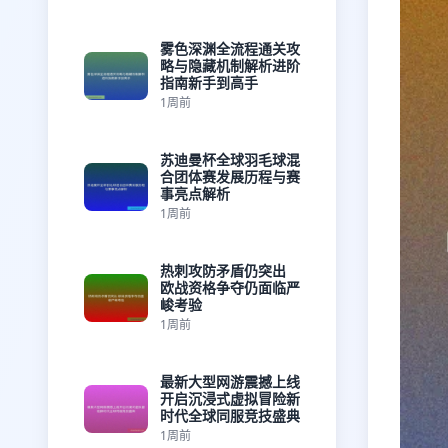
雾色深渊全流程通关攻
略与隐藏机制解析进阶
指南新手到高手
1周前
苏迪曼杯全球羽毛球混
合团体赛发展历程与赛
事亮点解析
1周前
热刺攻防矛盾仍突出
欧战资格争夺仍面临严
峻考验
1周前
最新大型网游震撼上线
开启沉浸式虚拟冒险新
时代全球同服竞技盛典
1周前