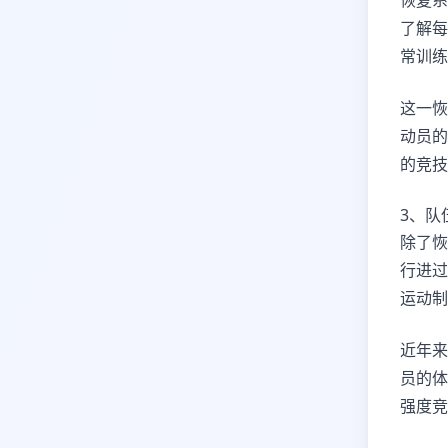
恢复系
了解每
常训练
这一恢
动员的
的竞技
3、队
除了恢
行进过
运动制
近年来
员的体
强度竞