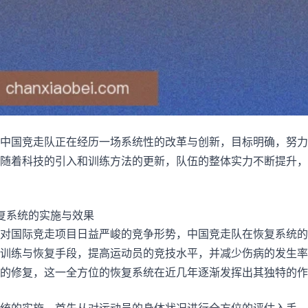
中国竞走队正在经历一场系统性的改革与创新，目标明确，努力
随着科技的引入和训练方法的更新，队伍的整体实力不断提升，
复系统的实施与效果
对国际竞走项目日益严峻的竞争形势，中国竞走队在恢复系统的
训练与恢复手段，提高运动员的竞技水平，并减少伤病的发生率
的修复，这一全方位的恢复系统在近几年逐渐发挥出其独特的作