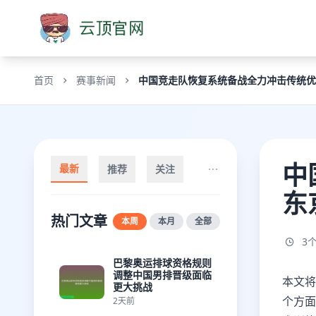
首页
赛事新闻
中国竞走队恢复系统备战全力冲击传统优
中
最新
推荐
关注
东
热门文章
本周
本月
全部
3
巴黎奥运排球资格规则
调整中国男排晋级面临
本文将
更大挑战
个方面
2天前