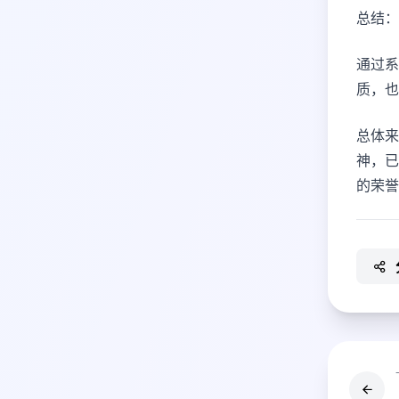
总结：
通过系
质，也
总体来
神，已
的荣誉