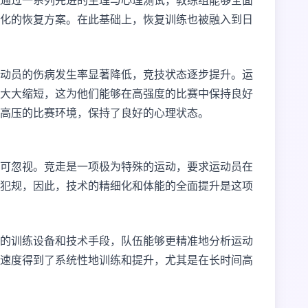
通过一系列先进的生理与心理测试，教练组能够全面
化的恢复方案。在此基础上，恢复训练也被融入到日
动员的伤病发生率显著降低，竞技状态逐步提升。运
大大缩短，这为他们能够在高强度的比赛中保持良好
高压的比赛环境，保持了良好的心理状态。
可忽视。竞走是一项极为特殊的运动，要求运动员在
犯规，因此，技术的精细化和体能的全面提升是这项
的训练设备和技术手段，队伍能够更精准地分析运动
速度得到了系统性地训练和提升，尤其是在长时间高