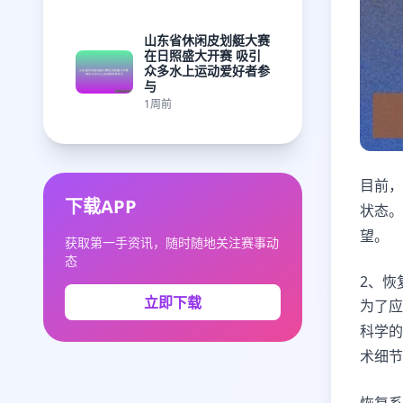
山东省休闲皮划艇大赛
在日照盛大开赛 吸引
众多水上运动爱好者参
与
1周前
目前，
下载APP
状态。
望。
获取第一手资讯，随时随地关注赛事动
态
2、恢
立即下载
为了应
科学的
术细节