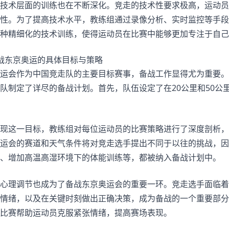
技术层面的训练也在不断深化。竞走的技术性要求极高，运动员
性。为了提高技术水平，教练组通过录像分析、实时监控等手段
种精细化的技术训练，使得运动员在比赛中能够更加专注于自
战东京奥运的具体目标与策略
运会作为中国竞走队的主要目标赛事，备战工作显得尤为重要。
队制定了详尽的备战计划。首先，队伍设定了在20公里和50公
现这一目标，教练组对每位运动员的比赛策略进行了深度剖析，
运会的赛道和天气条件将对竞走选手提出不同于以往的挑战，因
、增加高温高湿环境下的体能训练等，都被纳入备战计划中。
心理调节也成为了备战东京奥运会的重要一环。竞走选手面临着
情绪，以及在关键时刻做出正确决策，成为备战的一个重要部分
比赛帮助运动员克服紧张情绪，提高赛场表现。