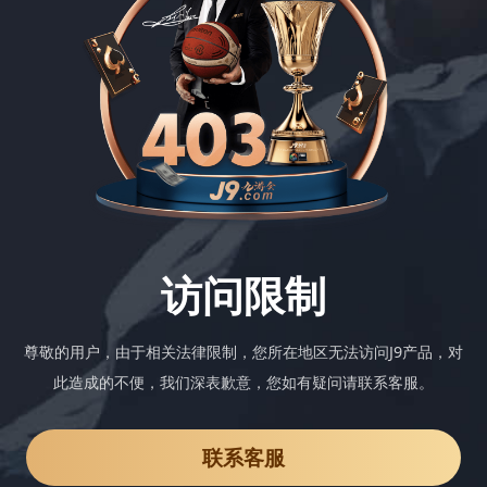
访问限制
尊敬的用户，由于相关法律限制，您所在地区无法访问J9产品，对
此造成的不便，我们深表歉意，您如有疑问请联系客服。
联系客服