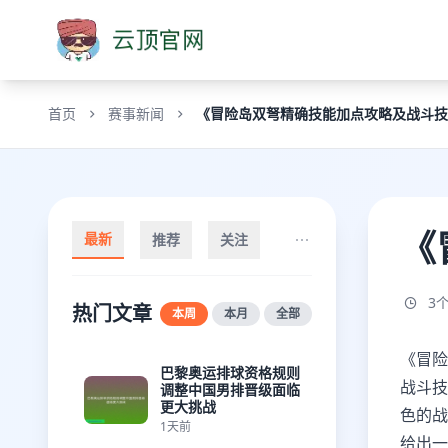
首页
赛事新闻
《冒险岛双弩精确技能加点攻略及战斗技
《
最新
推荐
关注
3
热门文章
本周
本月
全部
《冒险
巴黎奥运排球资格规则
战斗技
调整中国男排晋级面临
更大挑战
色的战
1天前
给出一