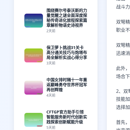
战斗力
围绕赛尔号泰沃斯的力
量觉醒之谜全面深度探
秘传奇进化旅程探索篇
双弩精
章解析物语史诗视界
职业
2天前
双弩精
保卫萝卜挑战31关卡
高分通关技巧与炮塔布
迅速消
局全解析实战心得分享
3天前
此外，
场合下
中国女排时隔十一年重
返巅峰勇夺世界杯冠军
再创辉煌
2、双
4天前
技能加
选择加
CFTGP官方助手引领
智能服务新时代创新实
践探索创新赋能升级
首先，
5天前