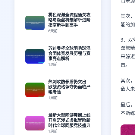
出来源
雾色深渊全流程通关攻
其次，
略与隐藏机制解析进阶
能的加
指南新手到高手
6天前
3、双
双弩精
苏迪曼杯全球羽毛球混
合团体赛发展历程与赛
来躲避
事亮点解析
击。
1周前
其次，
热刺攻防矛盾仍突出
欧战资格争夺仍面临严
敌人未
峻考验
1周前
最后，
不断练
最新大型网游震撼上线
开启沉浸式虚拟冒险新
时代全球同服竞技盛典
1周前