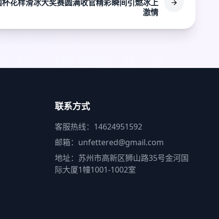
国杯花样滑冰大奖赛圆满收官精彩瞬间引燃冰上
激情
联系方式
客服热线：14624951592
邮箱：unfettered@gmail.com
地址：苏州市高新区狮山路35号金河国
际大厦1幢1001-1002室