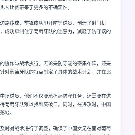
也为比赛带来了更多的不确定性。
边路传球，前锋成功甩开防守球员，创造了射门机
，成功牵制住了葡萄牙队的注意力，减轻了防守端的
的协作与战术执行。无论是防守端的密集布阵，还是
针对葡萄牙队的特点制定了具体的战术计划，并在比
中场球员，他们不仅要承担起防守任务，还需要在进
得葡萄牙队难以找到突破口。同时，在进攻时，中国
落地。
及时对战术进行了调整，确保了中国女足在面对葡萄