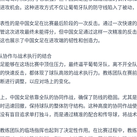
进攻机会。这种进攻方式不仅让葡萄牙队的防守线陷入了被动，
表性的是中国女足在比赛最后阶段的一次反击。通过一次快速的
管这次进攻最终未能得分，但中国女足通过这样一次精准的反击
这也展示了中国女足在进攻端的韧性和创造力。
队协作与战术执行的结合
足能够在这场比赛中顶住压力，最终逼平葡萄牙队，离不开全队
的快速反击，都体现了球队高效的战术执行力。教练团队在赛前
断进行调整，以应对场上的变化。
上，中国女足依靠全队的协同作战，确保了防线的稳固。尤其是
时迅速回撤，保持球队的整体防守结构。这种高度的协同作战使
没有盲目追求单打独斗，而是通过精准的配合和传导球，将战术
教练团队的临场指挥也起到了决定性作用。在比赛过程中，教练