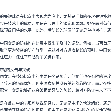
。
的关键球员在比赛中表现尤为突出，尤其是门将的多次关键扑救
仅是技术上的成功，更是在心理上的镇定和果敢。她在面对葡萄
际顶级门将的水平。此外，后防线的球员们无论是单挑对抗，还
中国女足的防线也在比赛中做出了及时的调整。例如，当葡萄牙
取了更为紧密的防守阵型。通过对对方进攻路线的预判，中国女
住压力、保住平局起到了关键作用。
攻端的反击与突破
国女足在整场比赛中的主要任务是防守，但她们也在有限的进攻
了较大的场面优势，但中国女足并没有单纯依靠防守，而是在控
配合，女足能够迅速突破葡萄牙队的防线，给对方防守带来了不
足在反击中的表现可以说是经典。无论是中场的快速组织，还是
然葡萄牙队的防守也很强，但中国女足能够通过精准的长传球和