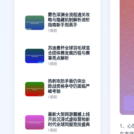
雾色深渊全流程通关攻
略与隐藏机制解析进阶
指南新手到高手
1周前
苏迪曼杯全球羽毛球混
合团体赛发展历程与赛
事亮点解析
1周前
热刺攻防矛盾仍突出
欧战资格争夺仍面临严
峻考验
1周前
最新大型网游震撼上线
开启沉浸式虚拟冒险新
时代全球同服竞技盛典
1、心
1周前