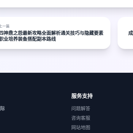
上一篇
四神鼎之怨最新攻略全面解析通关技巧与隐藏要素
成
职业培养装备搭配副本路线
服务支持
际
问题解答
咨询客服
网站地图