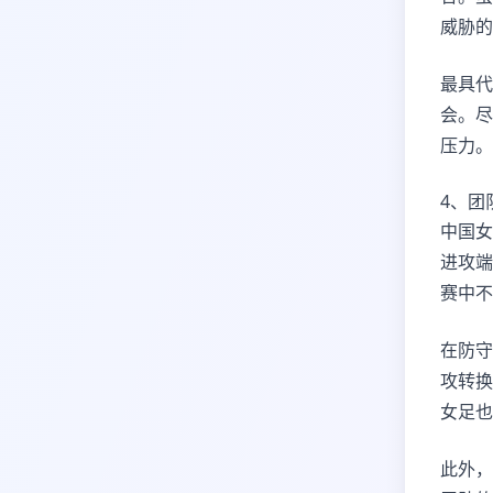
威胁的
最具代
会。尽
压力。
4、团
中国女
进攻端
赛中不
在防守
攻转换
女足也
此外，