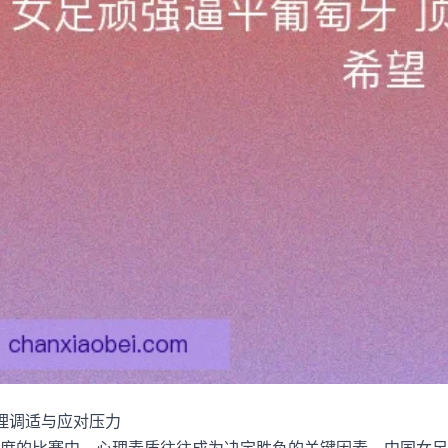
理调适与应对压力