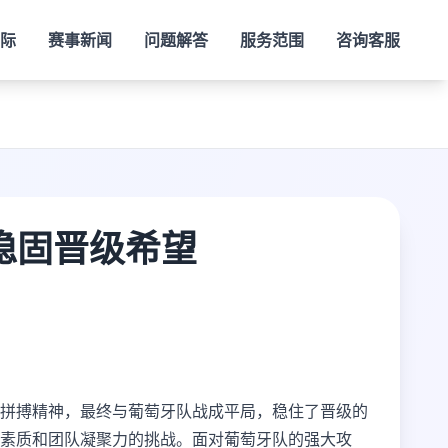
际
赛事新闻
问题解答
服务范围
咨询客服
稳固晋级希望
拼搏精神，最终与葡萄牙队战成平局，稳住了晋级的
素质和团队凝聚力的挑战。面对葡萄牙队的强大攻