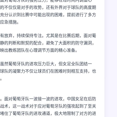
面对葡萄牙队的强势压力，能够在短时间内调整心
的不仅仅是对手的攻势，还有外界对于球队的高度期
充分认识到比赛中可能出现的困难，提前进行了多方
应急措施。
有放弃，持续保持专注。尤其是在比赛后期，面对葡
静的判断和默契的配合，避免了大面积的防守漏洞，
映出教练团队在心理调节方面的精心准备。
虽然葡萄牙队的进攻压力巨大，但女足全队团结一
球队的凝聚力不仅让球员们在困难时刻相互支持，也
。
。面对葡萄牙队一波接一波的进攻，中国女足在后防
战术，这一战术对于应对葡萄牙队的强攻起到了至关
堵住了葡萄牙队的进攻通道，极大地限制了对方的进