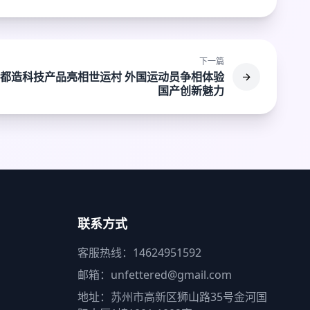
下一篇
都造科技产品亮相世运村 外国运动员争相体验
国产创新魅力
联系方式
客服热线：14624951592
邮箱：unfettered@gmail.com
地址：苏州市高新区狮山路35号金河国